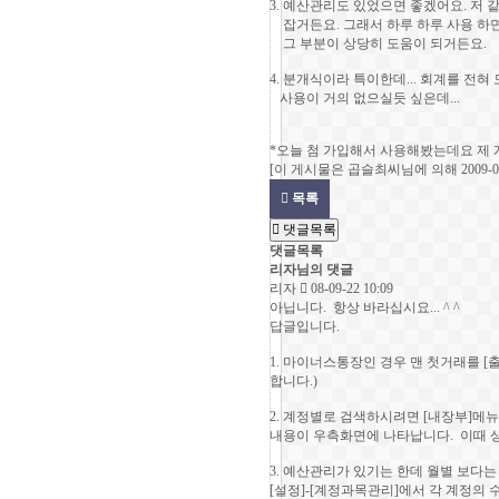
3. 예산관리도 있었으면 좋겠어요. 저
잡거든요. 그래서 하루 하루 사용 하
그 부분이 상당히 도움이 되거든요.
4. 분개식이라 특이한데... 회계를 전
사용이 거의 없으실듯 싶은데...
*오늘 첨 가입해서 사용해봤는데요 제 
[이 게시물은 곱슬최씨님에 의해 2009-01
목록
댓글목록
댓글목록
리자님의 댓글
리자
08-09-22 10:09
아닙니다. 항상 바라십시요... ^ ^
답글입니다.
1. 마이너스통장인 경우 맨 첫거래를 [
합니다.)
2. 계정별로 검색하시려면 [내장부]메
내용이 우측화면에 나타납니다. 이때 
3. 예산관리가 있기는 한데 월별 보다
[설정]-[계정과목관리]에서 각 계정의