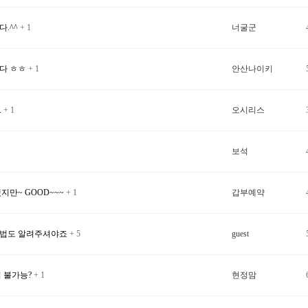
.^^
+ 1
너굴군
다 ㅎㅎ
+ 1
안산나이키
.
+ 1
오시리스
보석
지만~ GOOD~~~
+ 1
갑부예약
방법도 알려주셔야죠
+ 5
guest
력 불가능?
+ 1
현정맘