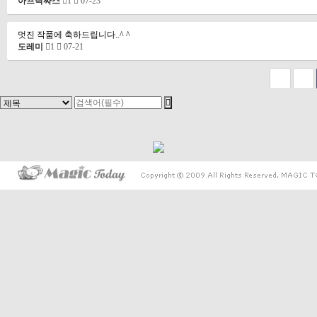
아프락싸스
1
07-23
멋진 작품에 축하드립니다..^ ^
도레미
1
07-21