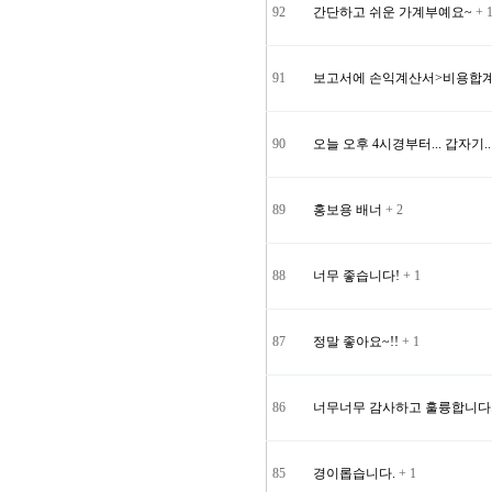
92
간단하고 쉬운 가계부예요~
+ 
91
보고서에 손익계산서>비용합계
90
오늘 오후 4시경부터... 갑자기.
89
홍보용 배너
+ 2
88
너무 좋습니다!
+ 1
87
정말 좋아요~!!
+ 1
86
너무너무 감사하고 훌륭합니다
85
경이롭습니다.
+ 1