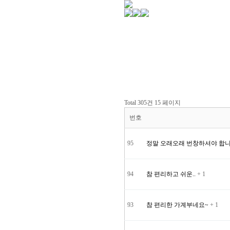
Total 305건
15 페이지
번호
95
정말 오래오래 번창하셔야 합니
94
참 편리하고 쉬운..
+ 1
93
참 편리한 가계부네요~
+ 1