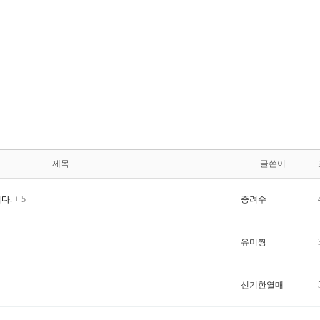
제목
글쓴이
다.
+ 5
종려수
유미짱
신기한열매