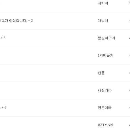
1
대박녀
 %가 이상합니다.
+ 2
대박녀
.
+ 5
똥싼너구리
1억만들기
캔들
세실리아
.
+ 1
연운아빠
BATMAN