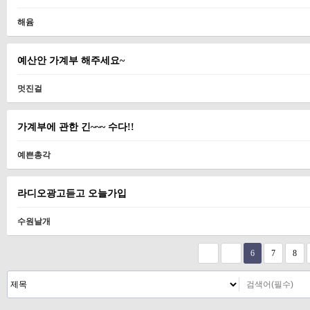
해윰
예산안 가계부 해주세요~
멋진걸
가계부에 관한 긴~~~ 수다!!
예쁜총각
라디오광고듣고 오늘가입
수원날개
다음
맨끝
6
7
8