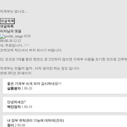
차계부는 없나요....
댓글목록
댓글목록
리자님의 댓글
리자
08-08-26 12:12
네, 무료입니다...^ ^
꼬박꼬박 적으셔서 부자 되시기 바랍니다.
단, 조건은 3개월 동안 한번도 로그인하지 않으면 가계부 사용을 포기한 것으로 간주하
차계부는 만들까 말까...아직 생각만 하는 정도 입니다..
전체 305건
20 페이지
좋은 가계부 쓰게 되어 감사하네요^^
샬롬왕자
1
09-20
안녕하세요?
백만장자
1
09-19
내 장부 위탁관리 기능에 대하여(건의)
원이
2
09-08