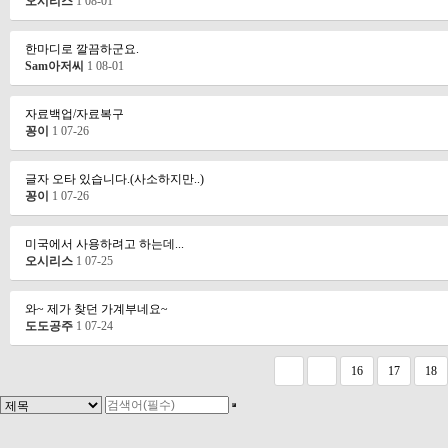
오시리스
1
08-01
한마디로 깔끔하군요.
Sam아저씨
1
08-01
자료백업/자료복구
꽁이
1
07-26
글자 오타 있습니다.(사소하지만..)
꽁이
1
07-26
미국에서 사용하려고 하는데...
오시리스
1
07-25
와~ 제가 찾던 가계부네요~
도도공주
1
07-24
다음
맨끝
16
17
18