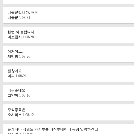
너굴군입니다. ㅋㅋ
너굴군
1
08-31
한번 써 볼랍니다
미소천사
1
08-28
이거이.......
개멍멍
1
08-26
괜찮네요
미피
1
08-21
너무좋네요
고양이
1
08-16
주식종목은...
오시리스
1
08-12
늦게나마 작년도 가계부를 매직투데이에 몽땅 입력하려고