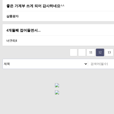
좋은 가계부 쓰게 되어 감사하네요^^
샬롬왕자
4개월째 접어들면서...
너구리4
다음
맨끝
11
12
13