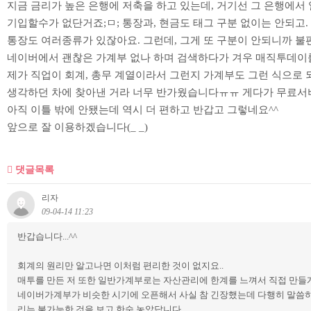
지금 금리가 높은 은행에 저축을 하고 있는데, 거기선 그 은행에서
기입할수가 없단거죠;ㅁ; 통장과, 현금도 태그 구분 없이는 안되고.
통장도 여러종류가 있잖아요. 그런데, 그게 또 구분이 안되니까 
네이버에서 괜찮은 가계부 없나 하며 검색하다가 겨우 매직투데이
제가 직업이 회계, 총무 계열이라서 그런지 가계부도 그런 식으로
생각하던 차에 찾아낸 거라 너무 반가웠습니다ㅠㅠ 게다가 무료서
아직 이틀 밖에 안됐는데 역시 더 편하고 반갑고 그렇네요^^
앞으로 잘 이용하겠습니다(_ _)
댓글목록
리자
09-04-14 11:23
반갑습니다...^^
회계의 원리만 알고나면 이처럼 편리한 것이 없지요..
매투를 만든 저 또한 일반가계부로는 자산관리에 한계를 느껴서 직접 만들
네이버가계부가 비슷한 시기에 오픈해서 사실 참 긴장했는데 다행히 말씀
리는 불가능한 것을 보고 한숨 놓았답니다..