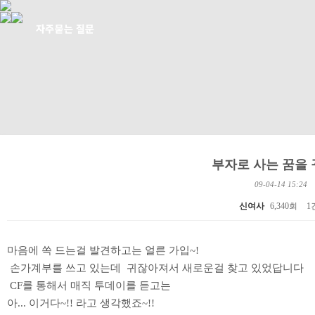
부자로 사는 꿈을 꾸
09-04-14 15:24
신여사
6,340회
1
본문
마음에 쏙 드는걸 발견하고는 얼른 가입~!
손가계부를 쓰고 있는데 귀잖아져서 새로운걸 찾고 있었답니다
CF를 통해서 매직 투데이를 듣고는
아... 이거다~!! 라고 생각했죠~!!