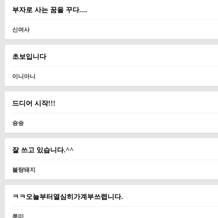
부자로 사는 꿈을 꾸다....
신여사
초보입니다
이니아니
드디어 시작!!!
숑숑
잘 쓰고 있습니다.^^
불량돼지
ㅋㅋ오늘부터열심히가계부쓰렵니다.
루미