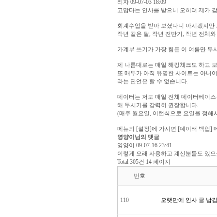
리자
09-07-03 18:09
고맙다는 인사를 받으니 오히려 제가 감사
회계수업을 받아 보셨다니 아시겠지만 가
작년 같은 달, 작년 전반기, 작년 전
가계부 쓰기가 가장 힘든 이 여름만 무
제 나름대로는 매일 해킹체크도 하고 보
또 매투가 아직 유명한 사이트는 아니어
라는 단언은 할 수 없습니다.
데이터는 저도 매일 전체 데이터베이스
해 두시기를 강력히 권장합니다.
(매주 월요일, 이런식으로 요일을 정해서 
메뉴의 [설정]에 가시면 [데이터 백업] 
영양이님의 댓글
영양이
09-07-16 23:41
이렇게 오래 사용하고 계신분들도 있으셨
Total 305건
14 페이지
번호
110
오랫만에 인사 글 남