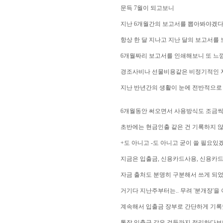
문득 7월이 되고보니
지난 6개월간의 보고서를 뽑아봐야겠다
항상 한 달 지나고 지난 달의 보고서를
6개월짜리 보고서를 인쇄해보니 또 느
경조사비나 선물비용같은 비정기적인 지
지난 반년간의 생활이 눈에 전반적으로 
6개월동안 써오면서 사용방식도 조금씩
초반에는 현금인출 같은 건 기록하지 않았
+도 아니고 -도 아니고 굳이 쓸 필요
지금은 입출금, 신용카드사용, 신용카드
자금 출처도 분명히 구분해서 쓰게 되
거기다 지난주부터는.. 무려 '분개장'을
계속해서 입출금 장부로 간단하게 기
통장 입출금 같은 것들까지 정리하다보