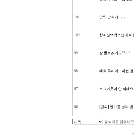
101
앗!!! 갑자기..ㅠㅠ
+ 1
100
합계잔액박스안에 이월
99
잘 몰르겠어요??
+ 3
98
매직 투데이... 이런 걸
97
로그아웃이 안 되네요
96
[건의] 일기를 날짜 별로