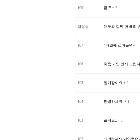
109
굳!!!
+ 2
열람중
매투와 함께 한 해의 
107
4개월째 접어들면서..
106
처음 가입 인사 드립니
105
일기장이요
+ 2
104
안녕하세요.
+ 1
103
슬퍼요..
+ 1
102
안녕하세요 가입했습