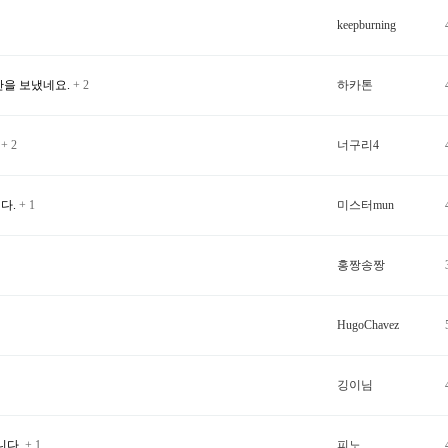
keepburning
반을 보냈네요.
+ 2
하카톤
.
+ 2
너구리4
다.
+ 1
미스터mun
홍짱송짱
HugoChavez
깅이님
니다.
+ 1
피노