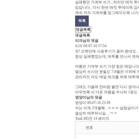
실패했던 가계부 쓰기...하지만 매직 
있답니다.. 다시 한번 매직 투데이에 감
계속 저의 가계부를 업그레이드해 나가겠습
목록
댓글목록
댓글목록
리자님의 댓글
리자
09-07-10 17:54
앗! 오랫만에 사용후기가 올라 왔네요....
항상 실패했었는데, 매투를 만나서 계속
여름은 가게부 쓰기 가장 힘든 때입니다
열심히 쓰시던 분들도 7-8월은 더위에
관리자인 저도 매일 체크를 위해 매투에
그래도 가을에 찬바람 불면 다시 생각나게
아무쪼록 이 더운 여름을 무사히 1원도 
영양이님의 댓글
영양이
09-07-16 23:39
저는 이제 2개월째...ㅎㅎㅎ 살림살이가 
열심히 매투하시길....ㅋㅋ
Total 305건
14 페이지
번호