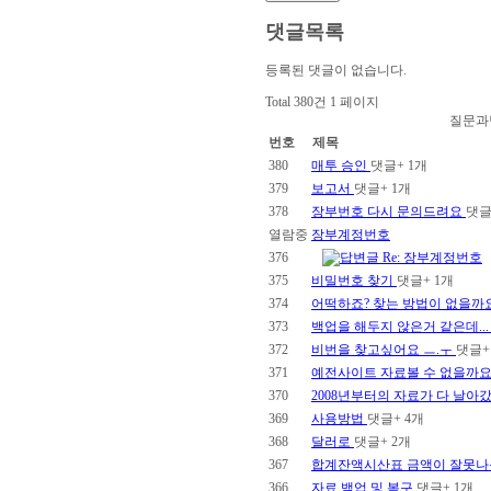
댓글목록
등록된 댓글이 없습니다.
Total 380건
1 페이지
질문과답
번호
제목
380
매투 승인
댓글
+ 1
개
379
보고서
댓글
+ 1
개
378
장부번호 다시 문의드려요
댓
열람중
장부계정번호
376
Re: 장부계정번호
375
비밀번호 찾기
댓글
+ 1
개
374
어떡하죠? 찾는 방법이 없을까
373
백업을 해두지 않은거 같은데..
372
비번을 찾고싶어요 ㅡ.ㅜ
댓글
+
371
예전사이트 자료볼 수 없을까
370
2008년부터의 자료가 다 날아갔어
369
사용방법
댓글
+ 4
개
368
달러로
댓글
+ 2
개
367
합계잔액시산표 금액이 잘못나
366
자료 백업 및 복구
댓글
+ 1
개