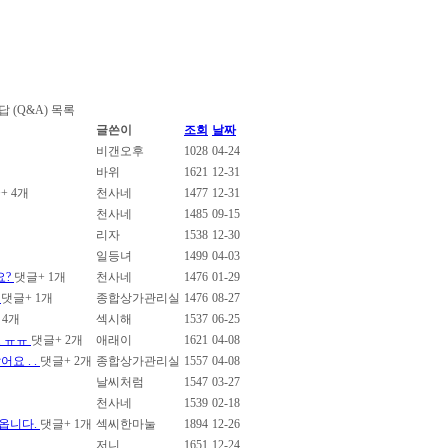
 (Q&A) 목록
글쓴이
조회
날짜
비갠오후
1028
04-24
바위
1621
12-31
글
+ 4
개
천사네
1477
12-31
천사네
1485
09-15
리자
1538
12-30
일등녀
1499
04-03
요?
댓글
+ 1
개
천사네
1476
01-29
.
댓글
+ 1
개
종합상가관리실
1476
08-27
 4
개
섹시해
1537
06-25
요 ㅠㅠ
댓글
+ 2
개
애래이
1621
04-08
요 . .
댓글
+ 2
개
종합상가관리실
1557
04-08
날씨처럼
1547
03-27
천사네
1539
02-18
옵니다.
댓글
+ 1
개
섹씨한마눌
1894
12-26
저니
1651
12-24