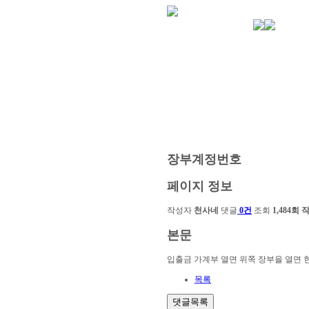
장부계정번호
페이지 정보
작성자
천사네
댓글
0건
조회
1,484회
본문
입출금 가계부 열면 위쪽 장부을 열면 
목록
댓글목록